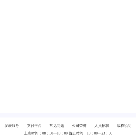
-
发表服务
-
支付平台
-
常见问题
-
公司荣誉
-
人员招聘
-
版权说明
上班时间：08：30—18：00 值班时间：18：00—23：00