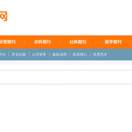
经管期刊
农科期刊
社科期刊
医学期刊
平台
┊
常见问题
┊
公司荣誉
┊
版权说明
┊
联系我们
┊
优秀范文