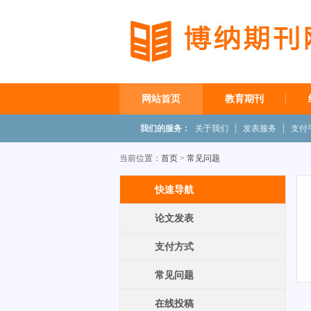
网站首页
教育期刊
我们的服务：
关于我们
┊
发表服务
┊
支付
当前位置：
首页
>
常见问题
快速导航
论文发表
支付方式
常见问题
在线投稿