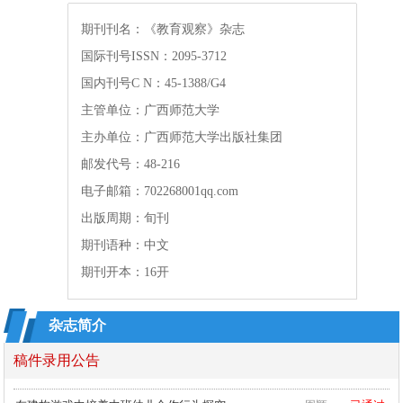
期刊刊名：《教育观察》杂志
国际刊号ISSN：2095-3712
国内刊号C N：45-1388/G4
主管单位：广西师范大学
主办单位：广西师范大学出版社集团
邮发代号：48-216
新冠肺炎疫情下托育机构发展的挑战及应对
范明丽
已通过
电子邮箱：702268001qq.com
出版周期：旬刊
人工智能技术在我国教育领域的应用及其影响
蒋万胜
审核中
期刊语种：中文
苗族童谣在民族地区幼儿园课程中的应用研究
刘学金
已通过
期刊开本：16开
中班心理健康活动:快乐大巴
黄月琴
已通过
杂志简介
幼儿园保育与游戏融合的实践探索
杨雯珺
已通过
稿件录用公告
教师进行幼儿行为观察与分析的意义、方法
马利民
退稿
在建构游戏中培养中班幼儿合作行为探究
周颖
已通过