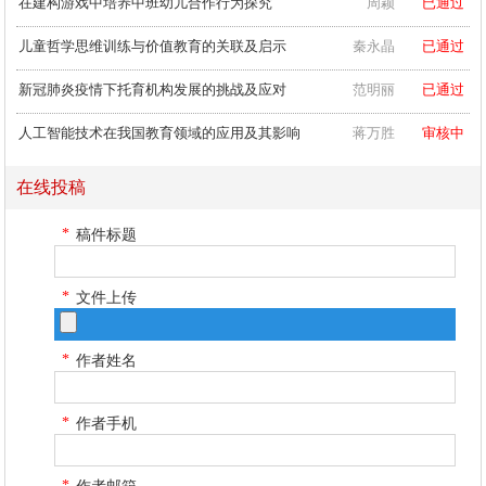
儿童哲学思维训练与价值教育的关联及启示
秦永晶
已通过
新冠肺炎疫情下托育机构发展的挑战及应对
范明丽
已通过
人工智能技术在我国教育领域的应用及其影响
蒋万胜
审核中
苗族童谣在民族地区幼儿园课程中的应用研究
刘学金
已通过
在线投稿
中班心理健康活动:快乐大巴
黄月琴
已通过
*
稿件标题
幼儿园保育与游戏融合的实践探索
杨雯珺
已通过
*
文件上传
*
作者姓名
*
作者手机
*